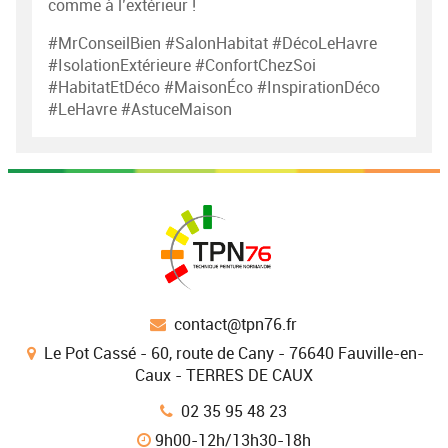
comme à l’extérieur !
#MrConseilBien #SalonHabitat #DécoLeHavre
#IsolationExtérieure #ConfortChezSoi
#HabitatEtDéco #MaisonÉco #InspirationDéco
#LeHavre #AstuceMaison
contact@tpn76.fr
Le Pot Cassé - 60, route de Cany - 76640 Fauville-en-
Caux - TERRES DE CAUX
02 35 95 48 23
9h00-12h/13h30-18h