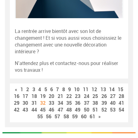
La rentrée arrive bientôt avec son lot de
changement ! Et si vous aussi vous choisissiez le
changement avec une nouvelle décoration
intérieure ?
N’attendez plus et contactez-nous pour réaliser
vos travaux !
«
1
2
3
4
5
6
7
8
9
10
11
12
13
14
15
16
17
18
19
20
21
22
23
24
25
26
27
28
29
30
31
32
33
34
35
36
37
38
39
40
41
42
43
44
45
46
47
48
49
50
51
52
53
54
55
56
57
58
59
60
61
»